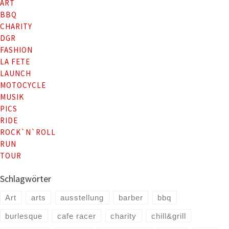
ART
BBQ
CHARITY
DGR
FASHION
LA FETE
LAUNCH
MOTOCYCLE
MUSIK
PICS
RIDE
ROCK`N`ROLL
RUN
TOUR
Schlagwörter
Art
arts
ausstellung
barber
bbq
burlesque
cafe racer
charity
chill&grill