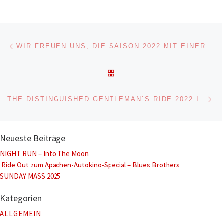
Beitragsnavigation
Vorheriger Beitrag
WIR FREUEN UNS, DIE SAISON 2022 MIT EINER GROSSARTIGEN PARTY ZU ERÖFFNEN!
ZURÜCK ZUR BEITRAGSL
Nä
THE DISTINGUISHED GENTLEMAN`S RIDE 2022 IN FRANKFURT
Neueste Beiträge
NIGHT RUN – Into The Moon
Ride Out zum Apachen-Autokino-Special – Blues Brothers
SUNDAY MASS 2025
Kategorien
ALLGEMEIN