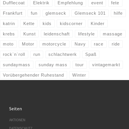
Dufflecoat
Elektrik
Empfehlung
event
fete
Frankfurt
fun
glemseck
Glemseck 101
hilfe
katrin
Kette
kids
kidscorner
Kinder
krebs
Kunst
leidenschaft
lifestyle
massage
moto
Motor
motorcycle
Navy
race
ride
rock`n`roll
run
schlachtwerk
Spaß
sundaymass
sunday mass
tour
vintagemarkt
Vorübergehender Ruhestand
Winter
Seiten
AKTIONEN
DATENSCHUTZ