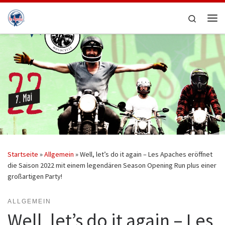
Zum Inhalt springen
Search
Me
Startseite
»
Allgemein
»
Well, let’s do it again – Les Apaches eröffnet
die Saison 2022 mit einem legendären Season Opening Run plus einer
großartigen Party!
ALLGEMEIN
Well, let’s do it again – Les