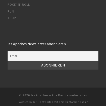
ROCK`N`ROLL
RUN
TOUR
les Apaches Newsletter abonnieren
© 2026
les Apaches
– Alle Rechte vorbehalten
Powered by
WP
– Entworfen mit dem
Customizr-Theme