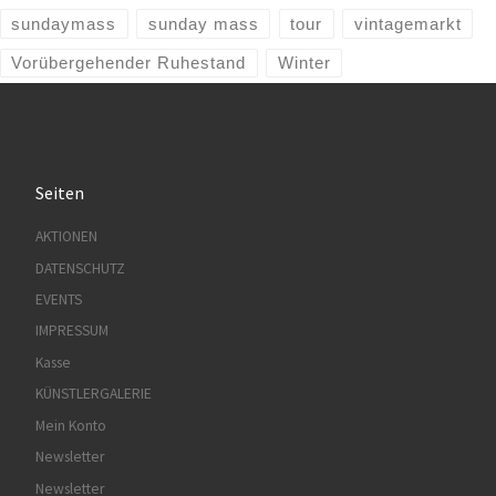
sundaymass
sunday mass
tour
vintagemarkt
Vorübergehender Ruhestand
Winter
Seiten
AKTIONEN
DATENSCHUTZ
EVENTS
IMPRESSUM
Kasse
KÜNSTLERGALERIE
Mein Konto
Newsletter
Newsletter