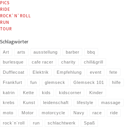
PICS
RIDE
ROCK`N`ROLL
RUN
TOUR
Schlagwörter
Art
arts
ausstellung
barber
bbq
burlesque
cafe racer
charity
chill&grill
Dufflecoat
Elektrik
Empfehlung
event
fete
Frankfurt
fun
glemseck
Glemseck 101
hilfe
katrin
Kette
kids
kidscorner
Kinder
krebs
Kunst
leidenschaft
lifestyle
massage
moto
Motor
motorcycle
Navy
race
ride
rock`n`roll
run
schlachtwerk
Spaß