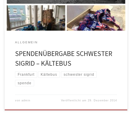
bringen, dass wir an sie gedacht haben.
ALLGEMEIN
SPENDENÜBERGABE SCHWESTER
SIGRID – KÄLTEBUS
Frankfurt
Kältebus
schwester sigrid
spende
von
admin
Veröffentlicht am
29. Dezember 2014