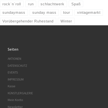
rock`n`roll
run
schlachtwerk
Spaß
sundaymass
sunday mass
tour
vintagemarkt
Vorübergehender Ruhestand
Winter
Seiten
AKTIONEN
DATENSCHUTZ
EVENTS
IMPRESSUM
Kasse
KÜNSTLERGALERIE
Mein Konto
Newsletter