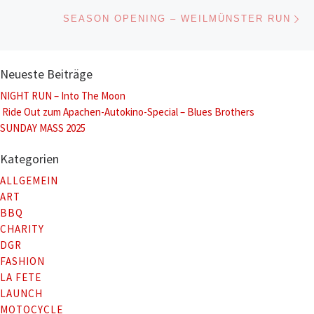
Nä
SEASON OPENING – WEILMÜNSTER RUN
Neueste Beiträge
NIGHT RUN – Into The Moon
Ride Out zum Apachen-Autokino-Special – Blues Brothers
SUNDAY MASS 2025
Kategorien
ALLGEMEIN
ART
BBQ
CHARITY
DGR
FASHION
LA FETE
LAUNCH
MOTOCYCLE