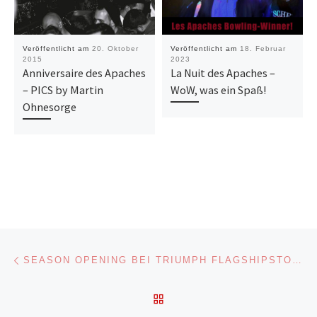
Veröffentlicht am
20. Oktober
Veröffentlicht am
18. Februar
2015
2023
Anniversaire des Apaches
La Nuit des Apaches –
– PICS by Martin
WoW, was ein Spaß!
Ohnesorge
Beitragsnavigation
Vorheriger Beitrag
SEASON OPENING BEI TRIUMPH FLAGSHIPSTORE FRANKFURT – 14.04.
ZURÜCK ZUR BEITRAGSL