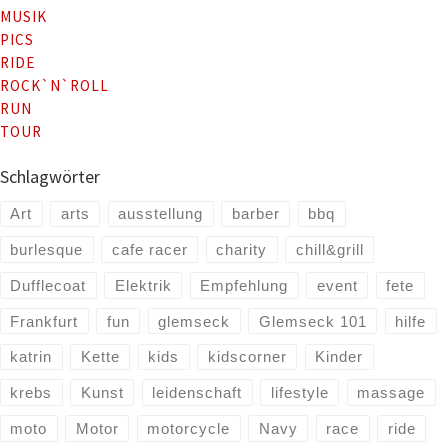
MUSIK
PICS
RIDE
ROCK`N`ROLL
RUN
TOUR
Schlagwörter
Art
arts
ausstellung
barber
bbq
burlesque
cafe racer
charity
chill&grill
Dufflecoat
Elektrik
Empfehlung
event
fete
Frankfurt
fun
glemseck
Glemseck 101
hilfe
katrin
Kette
kids
kidscorner
Kinder
krebs
Kunst
leidenschaft
lifestyle
massage
moto
Motor
motorcycle
Navy
race
ride