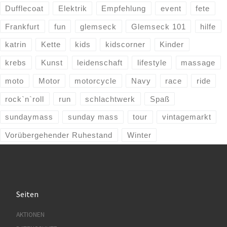
Dufflecoat
Elektrik
Empfehlung
event
fete
Frankfurt
fun
glemseck
Glemseck 101
hilfe
katrin
Kette
kids
kidscorner
Kinder
krebs
Kunst
leidenschaft
lifestyle
massage
moto
Motor
motorcycle
Navy
race
ride
rock`n`roll
run
schlachtwerk
Spaß
sundaymass
sunday mass
tour
vintagemarkt
Vorübergehender Ruhestand
Winter
Seiten
AKTIONEN