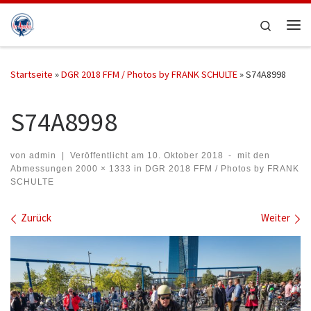
Zum Inhalt springen
Search
Me
Startseite
»
DGR 2018 FFM / Photos by FRANK SCHULTE
»
S74A8998
S74A8998
von
admin
|
Veröffentlicht am
10. Oktober 2018
-
mit den
Abmessungen
2000 × 1333
in
DGR 2018 FFM / Photos by FRANK
SCHULTE
Bilder Navigation
Zurück
Weiter