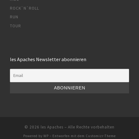
ROCK`N`ROLL
RUN
TOUR
les Apaches Newsletter abonnieren
© 2026
les Apaches
– Alle Rechte vorbehalten
Powered by
WP
– Entworfen mit dem
Customizr-Theme