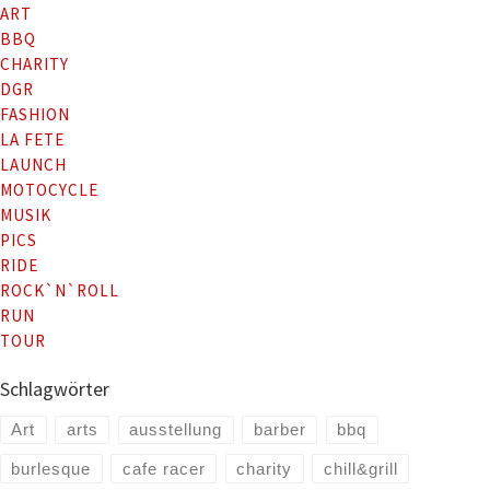
ART
BBQ
CHARITY
DGR
FASHION
LA FETE
LAUNCH
MOTOCYCLE
MUSIK
PICS
RIDE
ROCK`N`ROLL
RUN
TOUR
Schlagwörter
Art
arts
ausstellung
barber
bbq
burlesque
cafe racer
charity
chill&grill