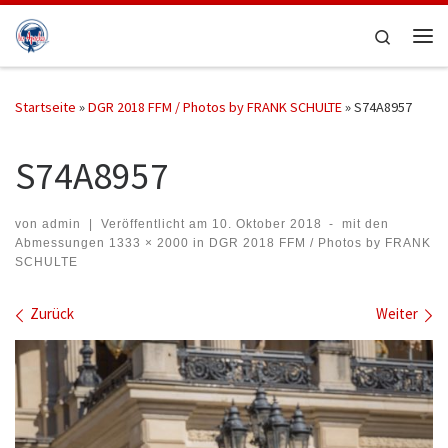
Zum Inhalt springen
Search
Me
Startseite
»
DGR 2018 FFM / Photos by FRANK SCHULTE
»
S74A8957
S74A8957
von
admin
|
Veröffentlicht am
10. Oktober 2018
-
mit den
Abmessungen
1333 × 2000
in
DGR 2018 FFM / Photos by FRANK
SCHULTE
Bilder Navigation
Zurück
Weiter