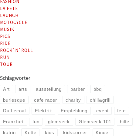
FASHION
LA FETE
LAUNCH
MOTOCYCLE
MUSIK
PICS
RIDE
ROCK`N`ROLL
RUN
TOUR
Schlagwörter
Art
arts
ausstellung
barber
bbq
burlesque
cafe racer
charity
chill&grill
Dufflecoat
Elektrik
Empfehlung
event
fete
Frankfurt
fun
glemseck
Glemseck 101
hilfe
katrin
Kette
kids
kidscorner
Kinder