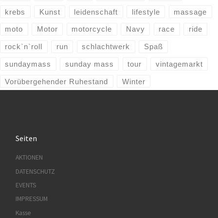
krebs
Kunst
leidenschaft
lifestyle
massage
moto
Motor
motorcycle
Navy
race
ride
rock`n`roll
run
schlachtwerk
Spaß
sundaymass
sunday mass
tour
vintagemarkt
Vorübergehender Ruhestand
Winter
Seiten
AKTIONEN
DATENSCHUTZ
EVENTS
IMPRESSUM
Kasse