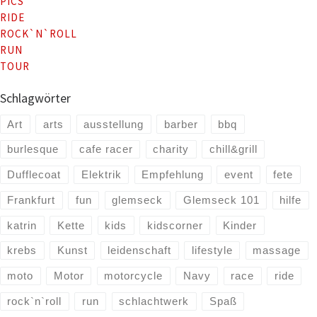
PICS
RIDE
ROCK`N`ROLL
RUN
TOUR
Schlagwörter
Art
arts
ausstellung
barber
bbq
burlesque
cafe racer
charity
chill&grill
Dufflecoat
Elektrik
Empfehlung
event
fete
Frankfurt
fun
glemseck
Glemseck 101
hilfe
katrin
Kette
kids
kidscorner
Kinder
krebs
Kunst
leidenschaft
lifestyle
massage
moto
Motor
motorcycle
Navy
race
ride
rock`n`roll
run
schlachtwerk
Spaß