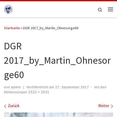
Zum Inhalt springen
Search
Me
Startseite
»
DGR 2017_by_Martin_Ohnesorge60
DGR
2017_by_Martin_Ohnesor
ge60
von
admin
|
Veröffentlicht am
27. September 2017
-
mit den
Abmessungen
2522 × 3531
Bilder Navigation
Zurück
Weiter