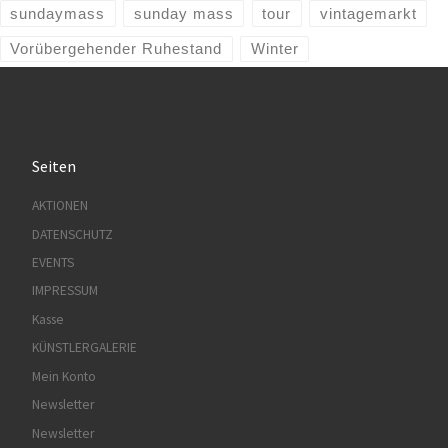
sundaymass
sunday mass
tour
vintagemarkt
Vorübergehender Ruhestand
Winter
Seiten
AKTIONEN
DATENSCHUTZ
EVENTS
IMPRESSUM
Kasse
KÜNSTLERGALERIE
Mein Konto
Newsletter
Newsletter