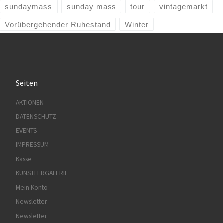
sundaymass
sunday mass
tour
vintagemarkt
Vorübergehender Ruhestand
Winter
Seiten
AKTIONEN
DATENSCHUTZ
EVENTS
IMPRESSUM
Kasse
KÜNSTLERGALERIE
Mein Konto
Newsletter
Newsletter