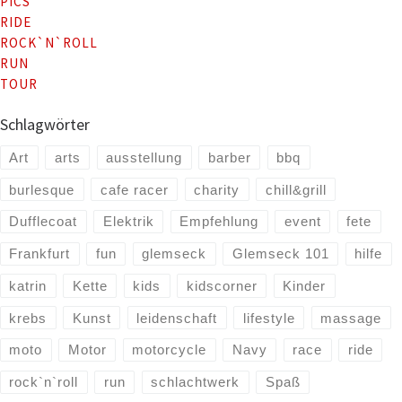
PICS
RIDE
ROCK`N`ROLL
RUN
TOUR
Schlagwörter
Art
arts
ausstellung
barber
bbq
burlesque
cafe racer
charity
chill&grill
Dufflecoat
Elektrik
Empfehlung
event
fete
Frankfurt
fun
glemseck
Glemseck 101
hilfe
katrin
Kette
kids
kidscorner
Kinder
krebs
Kunst
leidenschaft
lifestyle
massage
moto
Motor
motorcycle
Navy
race
ride
rock`n`roll
run
schlachtwerk
Spaß