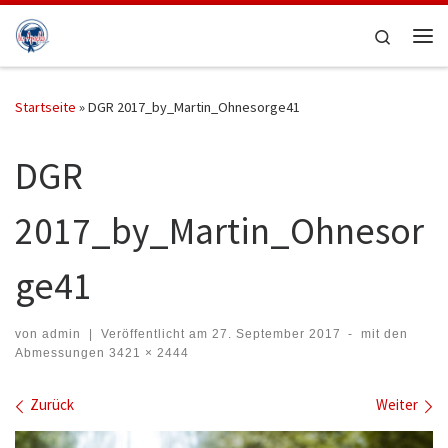
Zum Inhalt springen
Search
Me
Startseite
»
DGR 2017_by_Martin_Ohnesorge41
DGR
2017_by_Martin_Ohnesor
ge41
von
admin
|
Veröffentlicht am
27. September 2017
-
mit den
Abmessungen
3421 × 2444
Bilder Navigation
Zurück
Weiter