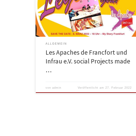
dem junge Mädchen und Frauen ein limitiertes T-Shirt
entworfen haben.Der Wunsch nach Freiheit,
Freundschaft und Zusammenhalt – der Ausdruck von
„girlpower“, „radical softness“ und das Bedürfnis nach
Selbstbewusstsein, Rebellion und Mut […]
ALLGEMEIN
Les Apaches de Francfort und
Infrau e.V. social Projects made
…
von
admin
Veröffentlicht am
27. Februar 2022