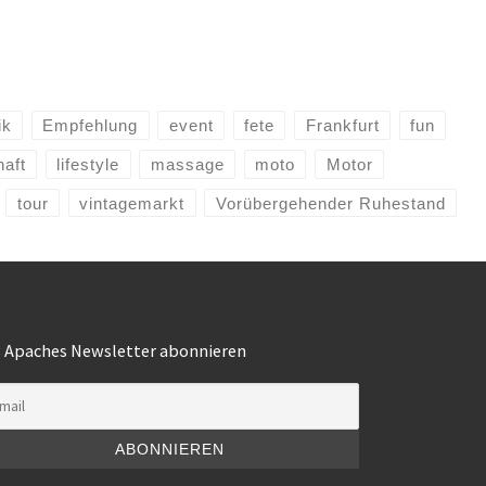
ik
Empfehlung
event
fete
Frankfurt
fun
haft
lifestyle
massage
moto
Motor
tour
vintagemarkt
Vorübergehender Ruhestand
s Apaches Newsletter abonnieren