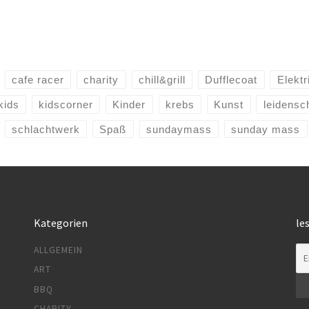
cafe racer
charity
chill&grill
Dufflecoat
Elektr
kids
kidscorner
Kinder
krebs
Kunst
leidensc
schlachtwerk
Spaß
sundaymass
sunday mass
Kategorien
le
ALLGEMEIN
ART
BBQ
CHARITY