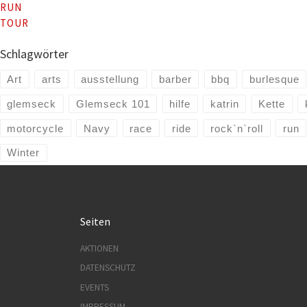
RUN
TOUR
Schlagwörter
Art
arts
ausstellung
barber
bbq
burlesque
glemseck
Glemseck 101
hilfe
katrin
Kette
motorcycle
Navy
race
ride
rock`n`roll
run
Winter
Seiten
AKTIONEN
DATENSCHUTZ
EVENTS
IMPRESSUM