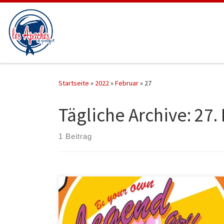
Zum Inhalt springen
Startseite
»
2022
»
Februar
»
27
Tägliche Archive:
27.
1 Beitrag
BE YOUR OWN LEGEND, GIRL … EMPOWERMENT …
Seid dabei, wenn wir am Weltfrauentag ein
beeindruckendes, gemeinsames Projekt vorstellen, in